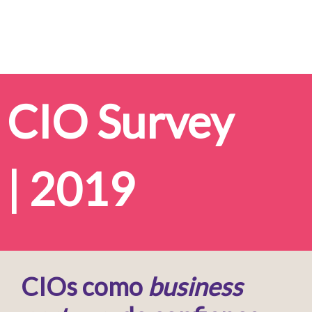
CIO Survey
| 2019
CIOs como
business