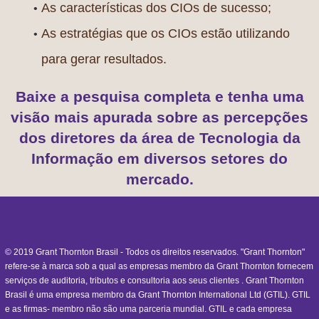
As características dos CIOs de sucesso;
As estratégias que os CIOs estão utilizando
para gerar resultados.
Baixe a pesquisa completa e tenha uma
visão mais apurada sobre as percepções
dos diretores da área de Tecnologia da
Informação em diversos setores do
mercado.
© 2019 Grant Thornton Brasil - Todos os direitos reservados. "Grant Thornton"
refere-se à marca sob a qual as empresas membro da Grant Thornton fornecem
serviços de auditoria, tributos e consultoria aos seus clientes . Grant Thornton
Brasil é uma empresa membro da Grant Thornton International Ltd (GTIL). GTIL
e as firmas- membro não são uma parceria mundial. GTIL e cada empresa